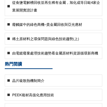
從食鹽電解槽回收並再生稀有金屬，旭化成等日歐4家企
業展開實證計畫
廢觸媒中的綠色商機–貴金屬回收與亞光應材
稀土原材料之環保問題與綠色技術趨勢(上)
由電鍍廢棄處理技術趨勢看金屬原材料資源循環新商機
熱門閱讀
晶片級散熱機制簡介
PEEK複材高值化應用技術