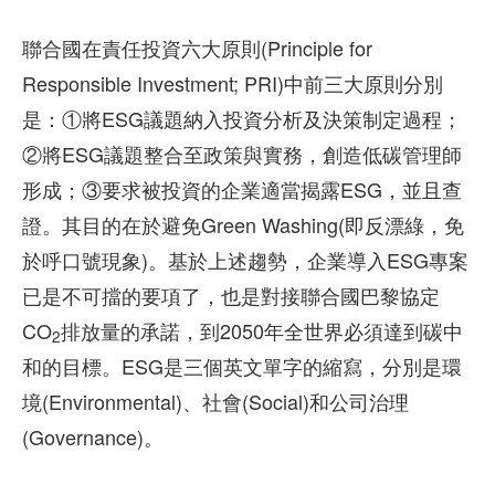
聯合國在責任投資六大原則(Principle for
Responsible Investment; PRI)中前三大原則分別
是：①將ESG議題納入投資分析及決策制定過程；
②將ESG議題整合至政策與實務，創造低碳管理師
形成；③要求被投資的企業適當揭露ESG，並且查
證。其目的在於避免Green Washing(即反漂綠，免
於呼口號現象)。基於上述趨勢，企業導入ESG專案
已是不可擋的要項了，也是對接聯合國巴黎協定
CO
排放量的承諾，到2050年全世界必須達到碳中
2
和的目標。ESG是三個英文單字的縮寫，分別是環
境(Environmental)、社會(Social)和公司治理
(Governance)。