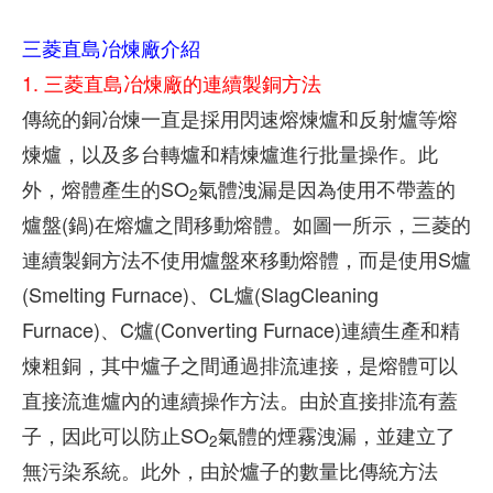
三菱直島冶煉廠介紹
1. 三菱直島冶煉廠的連續製銅方法
傳統的銅冶煉一直是採用閃速熔煉爐和反射爐等熔
煉爐，以及多台轉爐和精煉爐進行批量操作。此
外，熔體產生的SO
氣體洩漏是因為使用不帶蓋的
2
爐盤(鍋)在熔爐之間移動熔體。如圖一所示，三菱的
連續製銅方法不使用爐盤來移動熔體，而是使用S爐
(Smelting Furnace)、CL爐(SlagCleaning
Furnace)、C爐(Converting Furnace)連續生產和精
煉粗銅，其中爐子之間通過排流連接，是熔體可以
直接流進爐內的連續操作方法。由於直接排流有蓋
子，因此可以防止SO
氣體的煙霧洩漏，並建立了
2
無污染系統。此外，由於爐子的數量比傳統方法