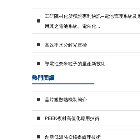
工研院材化所獲證專利快訊─電池管理系統及
用其之電池系統、電催化...
高效率水分解光電極
導電性奈米粒子的量產新技術
熱門閱讀
晶片級散熱機制簡介
PEEK複材高值化應用技術
創新低溫N₂O觸媒處理技術