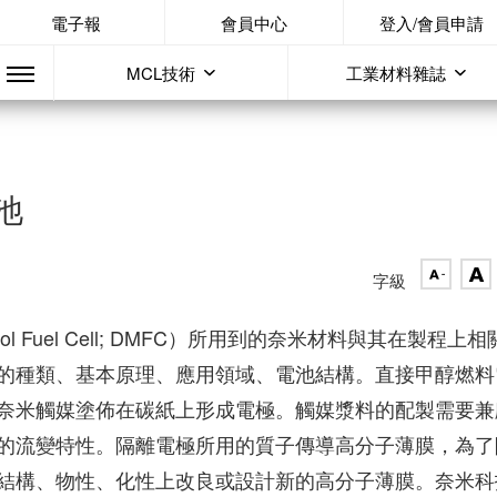
電子報
會員中心
登入/會員申請
MCL技術
工業材料雜誌
池
字級
ol Fuel Cell; DMFC）所用到的奈米材料與其在製程上相
的種類、基本原理、應用領域、電池結構。直接甲醇燃料
奈米觸媒塗佈在碳紙上形成電極。觸媒漿料的配製需要兼
的流變特性。隔離電極所用的質子傳導高分子薄膜，為了
結構、物性、化性上改良或設計新的高分子薄膜。奈米科