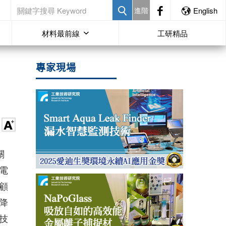
進階
English
材料最前線
工研精品
專家現場
關
電
顧
降
技