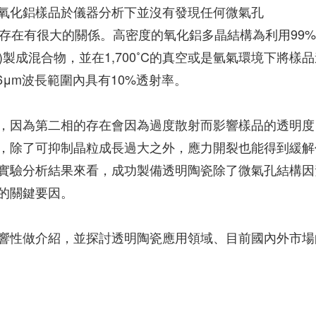
的透明氧化鋁樣品於儀器分析下並沒有發現任何微氣孔
微氣孔存在有很大的關係。高密度的氧化鋁多晶結構為利用99
 MgO)製成混合物，並在1,700˚C的真空或是氫氣環境下將樣
.6μm波長範圍內具有10%透射率。
，因為第二相的存在會因為過度散射而影響樣品的透明度
，除了可抑制晶粒成長過大之外，應力開裂也能得到緩解
實驗分析結果來看，成功製備透明陶瓷除了微氣孔結構因
的關鍵要因。
響性做介紹，並探討透明陶瓷應用領域、目前國內外市場