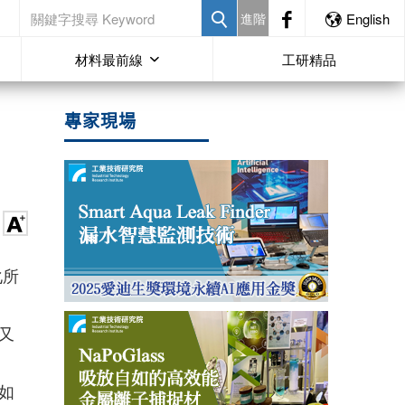
進階
English
材料最前線
工研精品
專家現場
化所
又
如