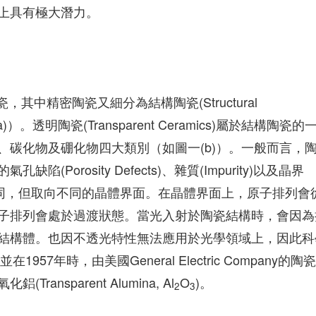
上具有極大潛力。
瓷，其中精密陶瓷又細分為結構陶瓷(Structural
）。透明陶瓷(Transparent Ceramics)屬於結構陶瓷的
、碳化物及硼化物四大類別（如圖一(b)）。一般而言，
orosity Defects)、雜質(Impurity)以及晶界
界是結構相同，但取向不同的晶體界面。在晶體界面上，原子排列會
子排列會處於過渡狀態。當光入射於陶瓷結構時，會因為
結構體。也因不透光特性無法應用於光學領域上，因此科
57年時，由美國General Electric Company的陶
ransparent Alumina, Al
O
)。
2
3