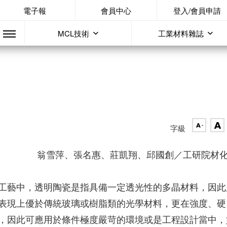
電子報
會員中心
登入/會員申請
MCL技術
工業材料雜誌
字級
翁雪萍、張名惠、莊凱翔、邱國創／工研院材
工藝中，透明陶瓷是指具備一定透光性的多晶材料，因此
表現上優於傳統玻璃或樹脂類的光學材料，更在強度、硬
，因此可應用於條件極度嚴苛的環境或是工程設計當中，