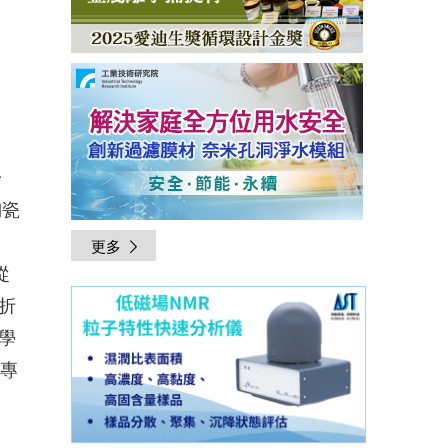
一
陶瓷
更多
從
折
學
瓷專