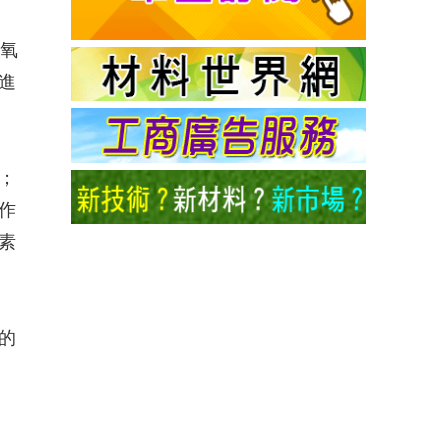
%氧
品進
；
作
素
的