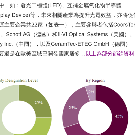
，如：發光二極體(LED)、互補金屬氧化物半導體
isplay Device)等，未來相關產業為提升光電效益，亦將促
要企業共22家（如表一），主要參與者包括CoorsTe
、Schott AG（德國）和II-VI Optical Systems（美國）、
ology Inc.（中國），以及CeramTec-ETEC GmbH（德國）
要還是在歐美區域已開發國家居多
…以上為部分節錄資料