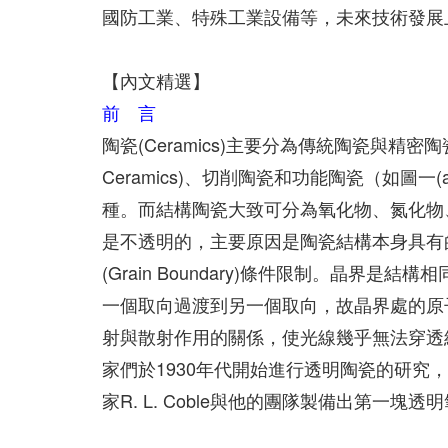
國防工業、特殊工業設備等，未來技術發展
【內文精選】
前 言
陶瓷(Ceramics)主要分為傳統陶瓷與精密陶
Ceramics)、切削陶瓷和功能陶瓷（如圖一(a)
種。而結構陶瓷大致可分為氧化物、氮化物
是不透明的，主要原因是陶瓷結構本身具有的氣孔缺陷(P
(Grain Boundary)條件限制。晶
一個取向過渡到另一個取向，故晶界處的原
射與散射作用的關係，使光線幾乎無法穿透
家們於1930年代開始進行透明陶瓷的研究，並在19
家R. L. Coble與他的團隊製備出第一塊透明氧化鋁(T