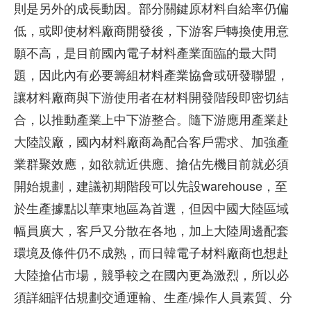
則是另外的成長動因。部分關鍵原材料自給率仍偏
低，或即使材料廠商開發後，下游客戶轉換使用意
願不高，是目前國內電子材料產業面臨的最大問
題，因此內有必要籌組材料產業協會或研發聯盟，
讓材料廠商與下游使用者在材料開發階段即密切結
合，以推動產業上中下游整合。隨下游應用產業赴
大陸設廠，國內材料廠商為配合客戶需求、加強產
業群聚效應，如欲就近供應、搶佔先機目前就必須
開始規劃，建議初期階段可以先設warehouse，至
於生產據點以華東地區為首選，但因中國大陸區域
幅員廣大，客戶又分散在各地，加上大陸周邊配套
環境及條件仍不成熟，而日韓電子材料廠商也想赴
大陸搶佔市場，競爭較之在國內更為激烈，所以必
須詳細評估規劃交通運輸、生產/操作人員素質、分