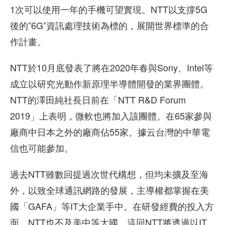
1次可以使用一年的手機可望實現。NTT以支撐5G
後的”6G”資訊處理技術為標的，展開世界標準的合
作計畫。
NTT於10月底發表了將在2020年春與Sony、Intel等
成立以研究光動作新原理半導體開發的業界團體。
NTT的澤田純社長日前在「NTT R&D Forum
2019」上表明，微軟也將加入該團體。在65家參與
廠商中日本之外的廠商佔55家。據云台灣的中華電
信也可能參加。
過去NTT雖數回提過次世代構想，但均未擴及至海
外，以致全球通訊網路的發展，主導權都掌握在美
國「GAFA」等IT大企業手中。在研發經費的投入方
面，NTT也不及美中等大國。這回NTT將透過以IT