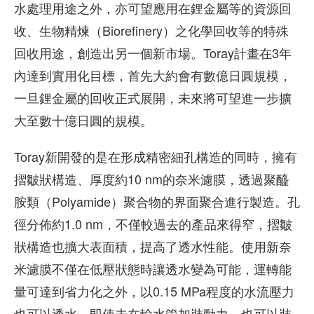
水處理用途之外，亦可望應用在鋰金屬等的資源回
收、生物精煉（Biorefinery）之化學回收等的特殊
回收用途，創造出另一個新市場。Toray計畫在3年
內達到實用化目標，首先大約會有數億日圓規模，
一旦鋰金屬的回收正式展開，未來將可望進一步擴
大至數十億日圓的規模。
Toray新開發的是在形成精密細孔構造的同時，擁有
摺皺狀構造、厚度約10 nm的奈米濾膜，透過聚醯
胺類（Polyamide）聚合物的界面聚合進行製造。孔
徑分佈約1.0 nm，不僅較過去的產品來得窄，摺皺
狀構造也擴大表面積，提高了透水性能。使用新奈
米濾膜不僅在低壓狀態時讓透水變為可能，運轉能
量可達到省力化之外，以0.15 MPa程度的水流壓力
也可以透水，即使未在輸水管加裝動力，也可以裝