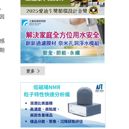
。
因
感
期
更多