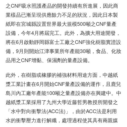
之CNF吸水照護產品的開發持續有所進展，因此商
業樣品已漸呈現供應餘力不足的狀況，因此日本製
紙即在宮城縣設置世界最大規模500噸之CNF量產
設備，今年4月將屆完工。此外，為擴大用途開發，
將在6月啟動靜岡縣富士工廠之CNF強化樹脂實證設
備，9月則開始江津事業所年產能30噸，食品、化妝
品用之CNF增黏、保濕劑的量產設備。
此外，在樹脂或橡膠的補強材料用途方面，中越紙
漿工業計畫在6月開始CNF量產設備的運作，且鹿兒
島川內工廠年產能100噸之量產設備亦在興建中。中
越紙漿工業採用了九州大學近藤哲男教授所開發之
「水中對向衝擊法(ACC法)」，由於ACC法是利用
水的衝擊壓力進行解纖，處理過程使其具有兩親媒