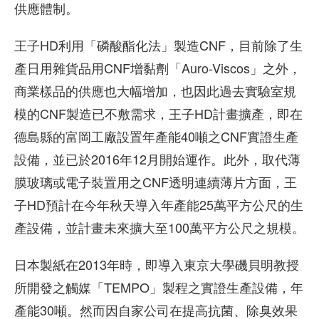
供應體制。
王子HD利用「磷酸酯化法」製造CNF，目前除了生
產日用雜貨品用CNF增黏劑「Auro-Viscos」之外，
商業樣品的供應也大幅增加，也因此過去實驗室規
模的CNF製造已不敷需求，王子HD計畫擴產，即在
德島縣的富岡工廠設置年產能40噸之CNF實證生產
設備，並已於2016年12月開始運作。此外，取代薄
膜玻璃或電子裝置用之CNF透明連續薄片方面，王
子HD預計在今年秋天導入年產能25萬平方公尺的生
產設備，並計畫未來擴大至100萬平方公尺之規模。
日本製紙在2013年時，即導入東京大學磯貝明教授
所開發之觸媒「TEMPO」製程之實證生產設備，年
產能30噸。然而因自家公司在提高抗菌、除臭效果