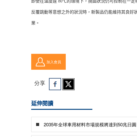
即使在溫度達 80℃的環境下，撓曲狀況仍可控制在一
反覆跳動等意想之外的狀況時，新製品仍能維持其良好
業。
加入會員
分享
延伸閱讀
2035年全球車用材料市場規模將達到50兆日圓