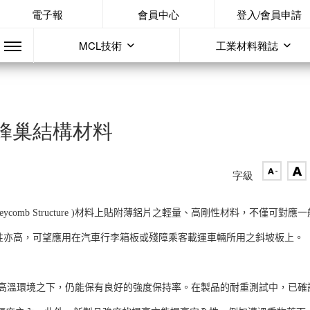
電子報
會員中心
登入/會員申請
MCL技術
工業材料雜誌
蜂巢結構材料
字級
neycomb Structure )材料上貼附薄鋁片之輕量、高剛性材料，不僅可對應一
領域，耐熱性亦高，可望應用在汽車行李箱板或殘障乘客載運車輛所用之斜坡板上。
且高溫環境之下，仍能保有良好的強度保持率。在製品的耐重測試中，已確