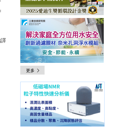
、
作
編譯
更多