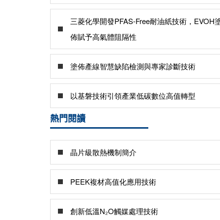
三菱化學開發PFAS-Free耐油紙技術，EVOH
佈賦予高氣體阻隔性
塗佈產線智慧缺陷檢測與專家診斷技術
以基磐技術引領產業低碳數位高值轉型
熱門閱讀
晶片級散熱機制簡介
PEEK複材高值化應用技術
創新低溫N₂O觸媒處理技術