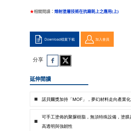
★
相關閱讀：
熔射塗層技術在抗磨耗上之應用(上)
Download檔案下載
加入會員
分享
延伸閱讀
諾貝爾獎加持「MOF」，夢幻材料走向產業化
可手工塗佈的聚脲樹脂，無須特殊設備，塗膜
高透明與強韌性