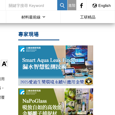
進階
English
材料最前線
工研精品
專家現場
應用
料，
射覆