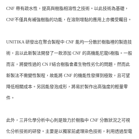
CNF 帶有疏水性，提高與樹脂相溶性之技術。以此技術為基礎，
CNF不僅具有補強樹脂的功能，在溶劑增黏的應用上亦備受矚目。
UNITIKA 研發出在聚合製程中 CNF 能均一分散於樹脂裡的製造技
術，且以此新製法開發了一款添加 CNF 的高機能尼龍6樹脂。一般
而言，將變性過的 CN F結合樹脂會產生物性劣化的問題，然而此
新製法不需變性製程，故能將 CNF 的機能性發揮到極致，且可望
降低相關成本。另因能發泡成形，將易於製作出高強度的輕量零
件。
此外，三井化學分析中心則是致力於樹脂中 CNF 分散狀況之可視
化分析技術的研發。主要是以獨家前處理染色技術，利用透過型電