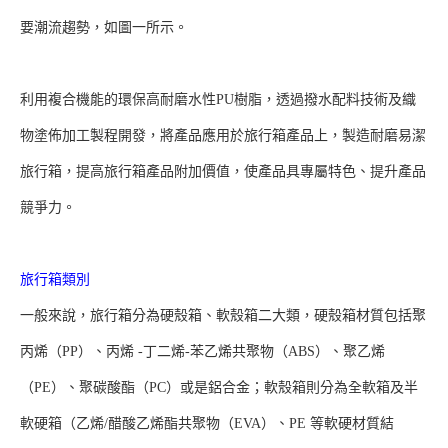
要潮流趨勢，如圖一所示。
利用複合機能的環保高耐磨水性PU樹脂，透過撥水配料技術及織
物塗佈加工製程開發，將產品應用於旅行箱產品上，製造耐磨易潔
旅行箱，提高旅行箱產品附加價值，使產品具專屬特色、提升產品
競爭力。
旅行箱類別
一般來說，旅行箱分為硬殼箱、軟殼箱二大類，硬殼箱材質包括聚
丙烯（PP）、丙烯 -丁二烯-苯乙烯共聚物（ABS）、聚乙烯
（PE）、聚碳酸酯（PC）或是鋁合金；軟殼箱則分為全軟箱及半
軟硬箱（乙烯/醋酸乙烯酯共聚物（EVA）、PE 等軟硬材質結