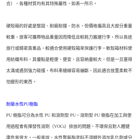
合），各種材質均有其特殊屬性，如表一所示。
硬殼箱的好處是堅固、耐磨耐撞、防水，但價格偏高且大部分重量
較重，旅客可攜帶物品重量因而降低且較耗力搬運行李，所以長途
旅行或精密貴重品，較適合使用硬殼箱來保護行李。軟殼箱材料使
用紡織布料，其優點是輕便、便宜，且容納量較大，但是一旦塞得
太滿或遇到強力碰撞，布料車縫線容易繃斷，因此適合放置柔軟不
怕變形的東西。
耐磨水性PU樹脂
PU 樹脂可分為水性 PU 和溶劑型 PU，溶劑型 PU 樹脂在加工與使
用過程會有揮發性溶劑（VOCs）排放的問題，不環保且對人體健
康危害很大。一般來說，水性聚氨酯塗料不須額外添加乳化劑或分