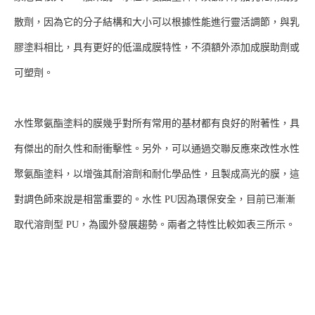
散劑，因為它的分子結構和大小可以根據性能進行靈活調節，與乳
膠塗料相比，具有更好的低溫成膜特性，不須額外添加成膜助劑或
可塑劑。
水性聚氨酯塗料的膜幾乎對所有常用的基材都有良好的附著性，具
有傑出的耐久性和耐衝擊性。另外，可以通過交聯反應來改性水性
聚氨酯塗料，以增強其耐溶劑和耐化學品性，且製成高光的膜，這
對調色師來說是相當重要的。水性 PU因為環保安全，目前已漸漸
取代溶劑型 PU，為國外發展趨勢。兩者之特性比較如表三所示。