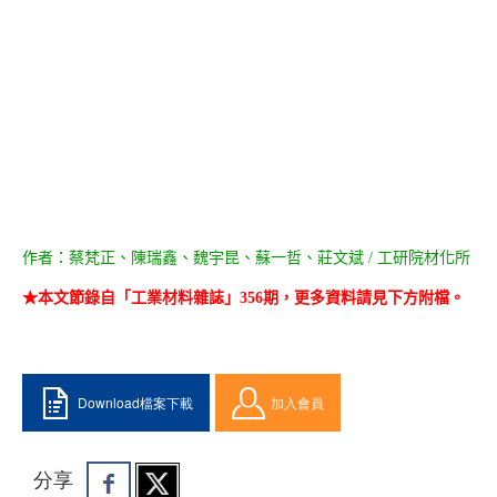
作者：蔡梵正、陳瑞鑫、魏宇昆、蘇一哲、莊文斌 / 工研院材化所
★本文節錄自「工業材料雜誌」356期，更多資料請見下方附檔。
Download檔案下載
加入會員
分享