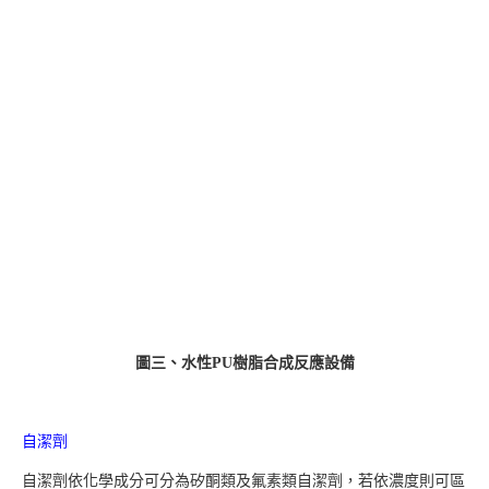
圖三、水性PU樹脂合成反應設備
自潔劑
自潔劑依化學成分可分為矽酮類及氟素類自潔劑，若依濃度則可區