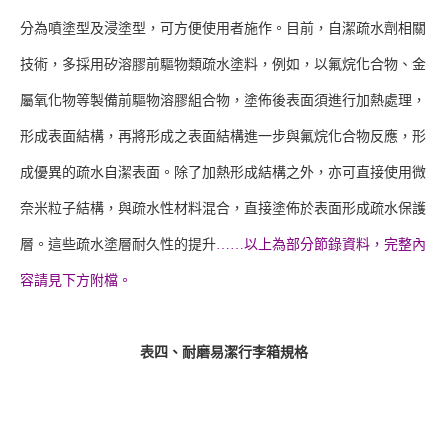
分為噴塗型及浸塗型，可方便使用者施作。目前，自潔疏水劑相關
技術，多採用矽溶膠前驅物類疏水塗料，例如，以氟烷化合物、金
屬氧化物等製備前驅物溶膠組合物，塗佈後表面須進行加熱處理，
形成表面結構，再將形成之表面結構進一步與氟烷化合物反應，形
成優異的疏水自潔表面。除了加熱形成結構之外，亦可直接使用微
奈米粒子結構，與疏水性材料混合，直接塗佈於表面形成疏水保護
層。這些疏水塗層耐久性的提升
……以上為部分節錄資料，完整內
容請見下方附檔。
表四、耐磨易潔行李箱規格