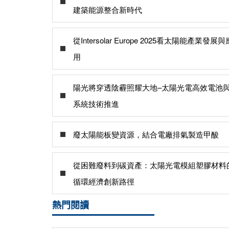
建築能源整合新時代
從Intersolar Europe 2025看太陽能產業發展與
用
陽光將穿透陰霾照耀大地–太陽光電高效電池
系統技術推進
廢太陽能板變資源，結合電廠排氣製造甲酸
從困難廢料到碳資產：太陽光電模組塑膠材料
循環經濟創新路徑
熱門閱讀