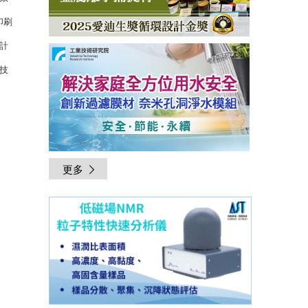
印刷
計
技
更多