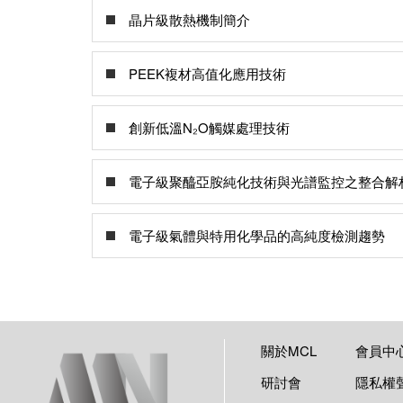
晶片級散熱機制簡介
PEEK複材高值化應用技術
創新低溫N₂O觸媒處理技術
電子級聚醯亞胺純化技術與光譜監控之整合解
電子級氣體與特用化學品的高純度檢測趨勢
關於MCL
會員中
研討會
隱私權