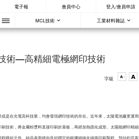
電子報
會員中心
登入/會員申請
MCL技術
工業材料雜誌
技術—高精細電極網印技術
字級
業或是在光電高科技業，均會發現網印技術的存在。近年來，太陽電池廠更運用
印刷技術，將金屬粉漿料直接印刷於基板，再經加熱固化成形。太陽能網印精細
製程模組元件。矽晶表面經由良好穩定的銀膠細線化線路印刷製程，預估約可有