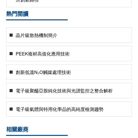
熱門閱讀
晶片級散熱機制簡介
PEEK複材高值化應用技術
創新低溫N₂O觸媒處理技術
電子級聚醯亞胺純化技術與光譜監控之整合解析
電子級氣體與特用化學品的高純度檢測趨勢
相關廠商