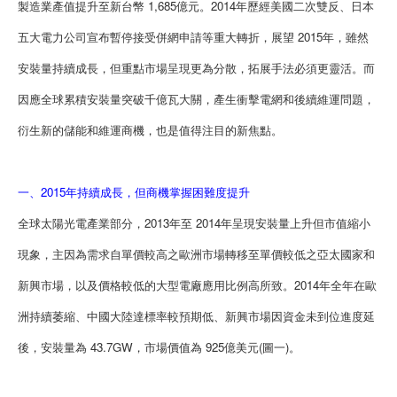
製造業產值提升至新台幣 1,685億元。2014年歷經美國二次雙反、日本
五大電力公司宣布暫停接受併網申請等重大轉折，展望 2015年，雖然
安裝量持續成長，但重點市場呈現更為分散，拓展手法必須更靈活。而
因應全球累積安裝量突破千億瓦大關，產生衝擊電網和後續維運問題，
衍生新的儲能和維運商機，也是值得注目的新焦點。
一、2015年持續成長，但商機掌握困難度提升
全球太陽光電產業部分，2013年至 2014年呈現安裝量上升但市值縮小
現象，主因為需求自單價較高之歐洲市場轉移至單價較低之亞太國家和
新興市場，以及價格較低的大型電廠應用比例高所致。2014年全年在歐
洲持續萎縮、中國大陸達標率較預期低、新興市場因資金未到位進度延
後，安裝量為 43.7GW，市場價值為 925億美元(圖一)。