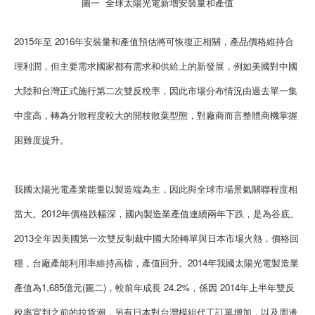
圖一 全球太陽光電新增安裝量和產值
2015年至 2016年安裝量和產值預估將可恢復正相關，產品價格維持合
理利潤，但主要需求國家都有需求和供給上的新發展，例如美國對中國
大陸和台灣正式施行第二次雙反稅率，因此市場分布情況由過去單一集
中度高，轉為分散程度較大的開枝散葉型態，對廠商而言整體商機掌握
困難度提升。
我國太陽光電產業能量以製造端為主，因此與全球市場景氣關聯程度相
當大。2012年價格跌幅深，國內製造業產值連續兩年下跌，是為谷底。
2013全年因美國第一次雙反制裁中國大陸轉單與日本市場火熱，價格回
穩，台廠產能利用率維持高檔，產值回升。2014年我國太陽光電製造業
產值為1,685億元(圖二)，較前年成長 24.2%，係因 2014年上半年雙反
稅率宣判之前的拉貨潮，另有日本對台灣模組代工訂單增加，以及周邊