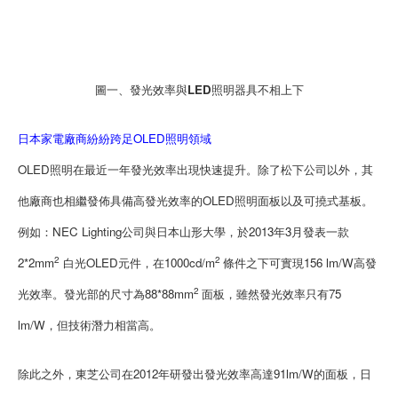
圖一、發光效率與LED照明器具不相上下
日本家電廠商紛紛跨足OLED照明領域
OLED照明在最近一年發光效率出現快速提升。除了松下公司以外，其
他廠商也相繼發佈具備高發光效率的OLED照明面板以及可撓式基板。
例如：NEC Lighting公司與日本山形大學，於2013年3月發表一款
2
2
2*2mm
白光OLED元件，在1000cd/m
條件之下可實現156 lm/W高發
2
光效率。發光部的尺寸為88*88mm
面板，雖然發光效率只有75
lm/W，但技術潛力相當高。
除此之外，東芝公司在2012年研發出發光效率高達91lm/W的面板，日