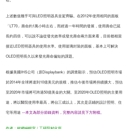
上述數值幾乎可與LED照明器具並駕齊驅。在2012年使用相同的面板
「LT70」壽命約1萬小時左右，而經過一年時間的發展，使用壽命已延
長約四倍，可以說不論從發光效率或發光壽命兩方面來看，目前都相當
接近LED照明器具的使用水準。使用玻璃封裝的面板，基本上可解決
OLED照明長久以來發光壽命偏短的課題。
根據美國IHS公司（原Displaybank）的調查顯示，預估OLED照明市場
於2014年全球將達到10億美元的規模，推估今後市場將持續擴大，預估
至2020年市場將可跨過50億美金的大關。至2020年OLED照明的主要用
途，將以醫院使用率最高，將佔三成以上，其次是店鋪的設計照明、住
宅等用途
---本文為部分節錄資料，完整內容請見下方附檔。
作者：材網編輯室 / 工研院材化所