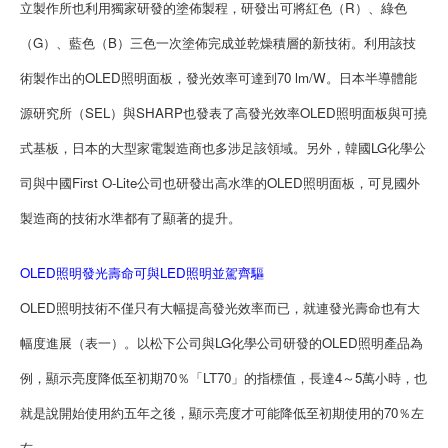
立製作所也利用獨家研發的塗佈製程，研發出可將紅色（R）、綠色
（G）、藍色（B）三色一次塗佈完成並乾燥積層的新技術。利用該技
術製作出的OLED照明面板，發光效率可達到70 lm/W。日本半導體能
源研究所（SEL）與SHARP也發表了高發光效率OLED照明面板與可撓
式基板，日本的大型家電製造商也多涉足該領域。另外，韓國LG化學公
司與中國First O-Lite公司也研發出高水準的OLED照明面板，可見國外
製造商的技術水準都有了顯著的提升。
OLED照明發光壽命可與LED照明並駕齊驅
OLED照明技術不僅只有大幅提高發光效率而已，就連發光壽命也有大
幅度進展（表一）。以松下公司與LG化學公司研發的OLED照明產品為
例，顯示亮度降低至初期70％「LT70」的指標值，長達4～5萬小時，也
就是說開始使用約五年之後，顯示亮度才可能降低至初期使用的70％左
右。