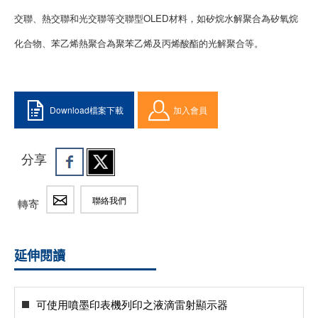
交聯、熱交聯和光交聯等交聯型OLED材料，如矽烷水解聚合為矽氧烷
化合物、苯乙烯熱聚合為聚苯乙烯及丙烯酸酯的光解聚合等。
Download檔案下載
加入會員
分享
聯絡我們
轉寄
延伸閱讀
可使用噴墨印表機列印之液滴雷射顯示器