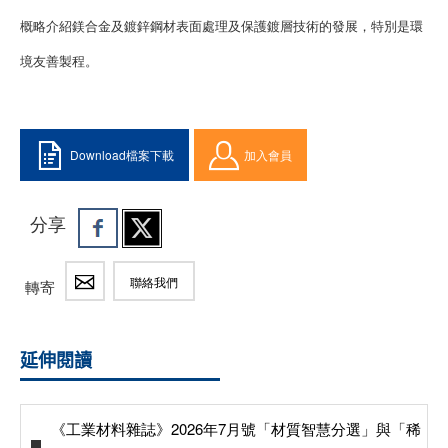
概略介紹鎂合金及鍍鋅鋼材表面處理及保護鍍層技術的發展，特別是環
境友善製程。
Download檔案下載
加入會員
分享
聯絡我們
轉寄
延伸閱讀
《工業材料雜誌》2026年7月號「材質智慧分選」與「稀