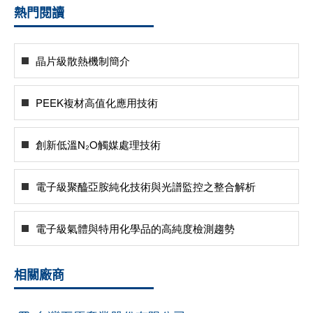
熱門閱讀
晶片級散熱機制簡介
PEEK複材高值化應用技術
創新低溫N₂O觸媒處理技術
電子級聚醯亞胺純化技術與光譜監控之整合解析
電子級氣體與特用化學品的高純度檢測趨勢
相關廠商