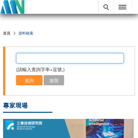
!-- 內容 -->
首頁
資料檢索
(請輸入查詢字串+逗號,)
專家現場