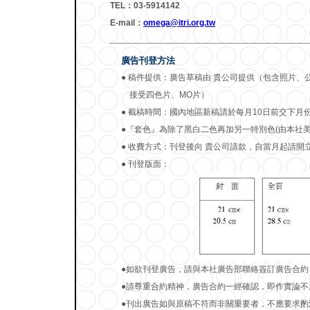
TEL：03-5914142
E-mail：
omega@itri.org.tw
廣告刊登方法
● 稿件提供：廣告草稿由 貴公司提供（包含照片、
接受四色片、MO片）
● 截稿時間：國內地區新稿請於每月10日前交下
●『套色』為除了黑白二色再加另一特別色(由本社美
● 收費方式：刊登後向 貴公司請款，自當月起請開
● 刊登版面：
●如欲刊登廣告，請與本社廣告部聯絡簽訂廣告合約
●請尊重合約精神，廣告合約一經確認，即作實論不
●刊出廣告如與原稿不符而非關重要者，不應要求酌