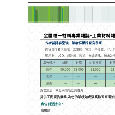
作者群陣容堅強，讀者群橫跨產官學研
內容含括各大領域：太陽能、電池、半導體、IC、
顯示器、LCD、感測器、陶瓷、無線通訊、粉末冶
廣告價格
封面
封底
封面裡頁
封
彩色
50,000
33,000
28,000
23
套色
---
---
---
黑白
---
---
---
廣告辦法：依簽約期限給與優惠
提供工商廣告服務,為您的業績如虎添翼歡迎來電洽
廣告刊登請洽：
高惠娟