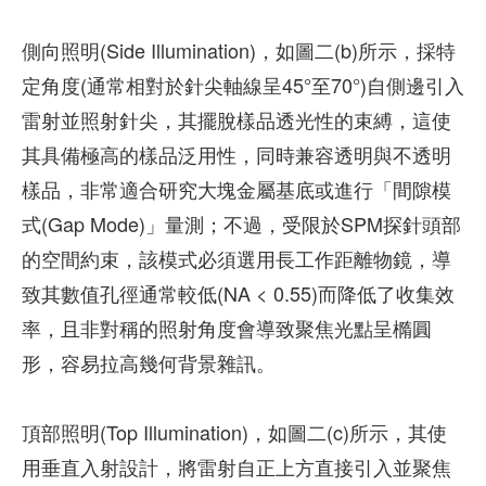
側向照明(Side Illumination)，如圖二(b)所示，採特
定角度(通常相對於針尖軸線呈45°至70°)自側邊引入
雷射並照射針尖，其擺脫樣品透光性的束縛，這使
其具備極高的樣品泛用性，同時兼容透明與不透明
樣品，非常適合研究大塊金屬基底或進行「間隙模
式(Gap Mode)」量測；不過，受限於SPM探針頭部
的空間約束，該模式必須選用長工作距離物鏡，導
致其數值孔徑通常較低(NA < 0.55)而降低了收集效
率，且非對稱的照射角度會導致聚焦光點呈橢圓
形，容易拉高幾何背景雜訊。
頂部照明(Top Illumination)，如圖二(c)所示，其使
用垂直入射設計，將雷射自正上方直接引入並聚焦