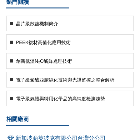
熱門閱讀
晶片級散熱機制簡介
PEEK複材高值化應用技術
創新低溫N₂O觸媒處理技術
電子級聚醯亞胺純化技術與光譜監控之整合解析
電子級氣體與特用化學品的高純度檢測趨勢
相關廠商
新加坡商英彼克有限公司台灣分公司