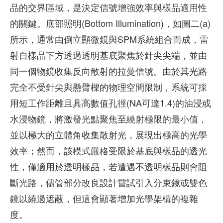
品的交界區域，是決定信號增強效率與樣品適用性
的關鍵。底部照明(Bottom Illumination)，如圖二(a)
所示，通常由倒立顯微鏡與SPM系統組合而成，雷
射自樣品下方透過透明基底聚焦於針尖尖端，並由
同一個物鏡收集反向散射的拉曼信號。由於其光路
完全不受針尖與懸臂樑的物理空間限制，系統可採
用短工作距離且具高數值孔徑(NA可達1.4)的油浸或
水浸物鏡，將激發光點聚焦至繞射極限的最小值，
並以極大的立體角收集散射光，展現出極高的光學
效率；然而，該模式嚴格受限於基底與樣品的透光
性，僅適用於透明樣品，若遭遇不透明樣品則會阻
斷光路，儘管部分改良設計嘗試引入分束鏡或雙色
鏡以繞過遮蔽，但這會顯著增加光學架構的複雜
度。