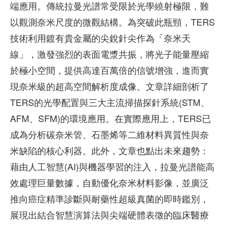
端應用。傳統拉曼光譜常受限於光學繞射極限，難
以觀測奈米尺度的微觀結構。為突破此瓶頸，TERS
技術利用鍍有貴金屬的尖銳針尖作為「奈米天
線」，激發強烈的表面電漿共振，將光子能量壓縮
於極小空間，提供高達百萬倍的信號增強，進而實
現奈米級的超高空間解析度成像。文章詳細剖析了
TERS的光學配置與三大主流掃描探針系統(STM、
AFM、SFM)的環境應用。在實際應用上，TERS已
成為分析碳奈米管、石墨烯等二維材料異質性與奈
米缺陷的核心利器。此外，文章也點出未來趨勢：
藉由人工智慧(AI)與機器學習的注入，拉曼光譜能高
效處理巨量數據，自動優化奈米材料影像，並廣泛
推向癌症精準診斷與耐藥性超級真菌的即時鑑別，
展現出結合智慧演算法與尖端硬體表徵的臨床醫療