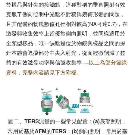
於樣品與針尖的接觸點，這種對稱的垂直照射有效
克服了側向照明中光點不對稱與幾何形變的問題，
且其配備的物鏡數值孔徑相對較高(NA可達0.7)，在
激發與收集效率上皆優於側向照明，並同樣適用於
全類型樣品，唯一缺點是位於物鏡與樣品之間的探
針本體會遮擋部分中央入射光，從而輕微削減了整
體的有效激發功率與信號收集率
---以上為部分節錄
資料，完整內容請見下方附檔。
圖二、TERS測量的一些常見配置：(a)底部照明，
常用於基於AFM的TERS；(b)側向照明，常用於基