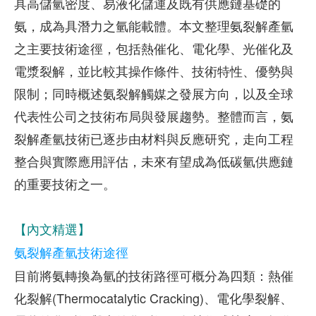
具高儲氫密度、易液化儲運及既有供應鏈基礎的
氨，成為具潛力之氫能載體。本文整理氨裂解產氫
之主要技術途徑，包括熱催化、電化學、光催化及
電漿裂解，並比較其操作條件、技術特性、優勢與
限制；同時概述氨裂解觸媒之發展方向，以及全球
代表性公司之技術布局與發展趨勢。整體而言，氨
裂解產氫技術已逐步由材料與反應研究，走向工程
整合與實際應用評估，未來有望成為低碳氫供應鏈
的重要技術之一。
【內文精選】
氨裂解產氫技術途徑
目前將氨轉換為氫的技術路徑可概分為四類：熱催
化裂解(Thermocatalytic Cracking)、電化學裂解、