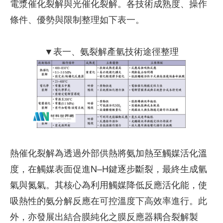
電漿催化裂解與光催化裂解。各技術成熟度、操作
條件、優勢與限制整理如下表一。
▼表一、氨裂解產氫技術途徑整理
熱催化裂解為透過外部供熱將氨加熱至觸媒活化溫
度，在觸媒表面促進N–H鍵逐步斷裂，最終生成氫
氣與氮氣。其核心為利用觸媒降低反應活化能，使
吸熱性的氨分解反應在可控溫度下高效率進行。此
外，亦發展出結合膜純化之膜反應器耦合裂解製