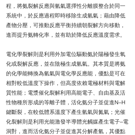
程，將氨裂解反應與氫氣選擇性分離膜整合於同一
系統中，於反應過程即時移除生成氫氣；藉由降低
產物分壓，可推動反應平衡持續朝裂解方向移動，
進而提升氨轉化率，並有助於降低反應溫度需求。
電化學裂解則是利用外加電位驅動氨於陽極發生氧
化或裂解反應，並在陰極生成氫氣。其本質是將氨
的化學能轉換為氫氣與電化學反應能，優點是可在
相對較低溫度下操作，但高度依賴電極材料與電解
質性能；電漿催化裂解利用高能電子、自由基及活
性物種所形成的等離子體，活化氨分子並促進N–H
鍵斷裂，在較低體系溫度下產生氫氣與氮氣；光催
化裂解則是利用光能激發半導體光觸媒產生電子–電
洞對，進而活化氨分子並促進其分解產氫，其優點