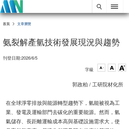
首頁
文章瀏覽
氨裂解產氫技術發展現況與趨勢
刊登日期:2026/6/5
字級
郭政柏 / 工研院材化所
在全球淨零排放與能源轉型趨勢下，氫能被視為工
業、發電及運輸部門去碳化的重要能源。然而，氫
氣儲存、長距離運輸成本高與基礎設施需求大，使