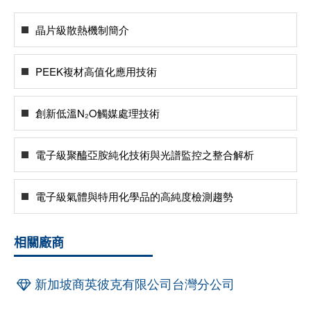
晶片級散熱機制簡介
PEEK複材高值化應用技術
創新低溫N₂O觸媒處理技術
電子級聚醯亞胺純化技術與光譜監控之整合解析
電子級氣體與特用化學品的高純度檢測趨勢
相關廠商
新加坡商英彼克有限公司台灣分公司