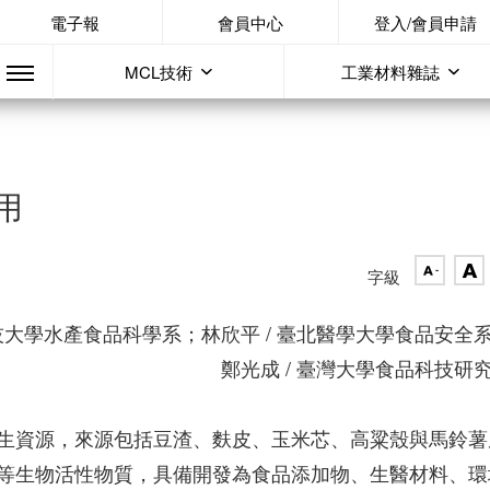
電子報
會員中心
登入/會員申請
MCL技術
工業材料雜誌
用
字級
技大學水產食品科學系；林欣平 / 臺北醫學大學食品安全
鄭光成 / 臺灣大學食品科技研
生資源，來源包括豆渣、麩皮、玉米芯、高粱殼與馬鈴薯
等生物活性物質，具備開發為食品添加物、生醫材料、環